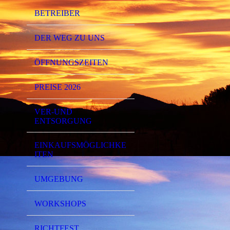
BETREIBER
DER WEG ZU UNS
ÖFFNUNGSZEITEN
PREISE 2026
VER-UND
ENTSORGUNG
EINKAUFSMÖGLICHKE
ITEN
UMGEBUNG
WORKSHOPS
RICHTFEST