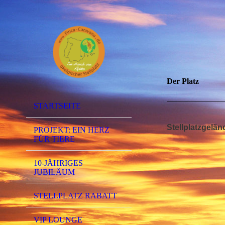
Der Platz
STARTSEITE
Stellplatzgelän
PROJEKT: EIN HERZ
FÜR TIERE
10-JÄHRIGES
JUBILÄUM
STELLPLATZ RABATT
VIP LOUNGE