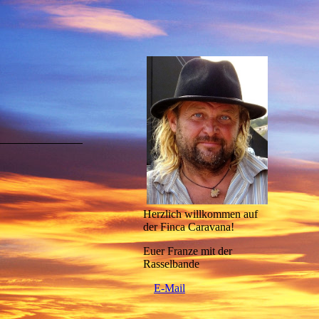
Herzlich willkommen auf
der Finca Caravana!
Euer Franze mit der
Rasselbande
E-Mail