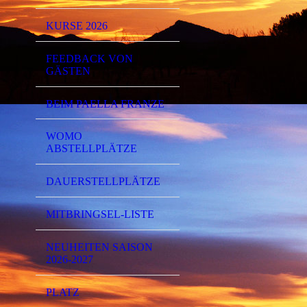
KURSE 2026
FEEDBACK VON
GÄSTEN
BEIM PAELLA FRANZE
WOMO
ABSTELLPLÄTZE
DAUERSTELLPLÄTZE
MITBRINGSEL-LISTE
NEUHEITEN SAISON
2026-2027
PLATZ